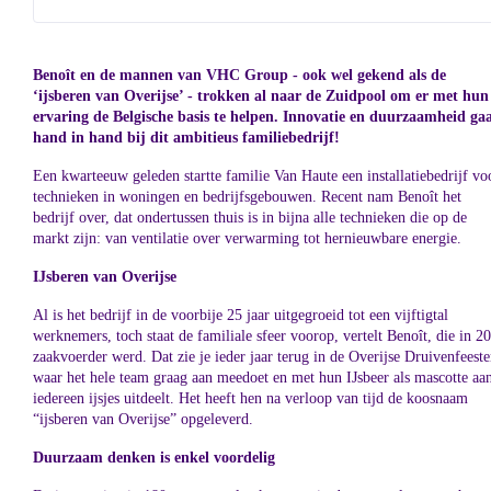
Benoît en de mannen van VHC Group - ook wel gekend als de
‘ijsberen van Overijse’ - trokken al naar de Zuidpool om er met hun
ervaring de Belgische basis te helpen. Innovatie en duurzaamheid ga
hand in hand bij dit ambitieus familiebedrijf!
Een kwarteeuw geleden startte familie Van Haute een installatiebedrijf vo
technieken in woningen en bedrijfsgebouwen. Recent nam Benoît het
bedrijf over, dat ondertussen thuis is in bijna alle technieken die op de
markt zijn: van ventilatie over verwarming tot hernieuwbare energie.
IJsberen van Overijse
Al is het bedrijf in de voorbije 25 jaar uitgegroeid tot een vijftigtal
werknemers, toch staat de familiale sfeer voorop, vertelt Benoît, die in 2
zaakvoerder werd. Dat zie je ieder jaar terug in de Overijse Druivenfeeste
waar het hele team graag aan meedoet en met hun IJsbeer als mascotte aa
iedereen ijsjes uitdeelt. Het heeft hen na verloop van tijd de koosnaam
“ijsberen van Overijse” opgeleverd.
Duurzaam denken is enkel voordelig