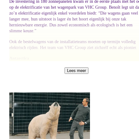
De investering in 180 zonnepanelen kwam er in de eerste plaats met het 
op de elektrificatie van het wagenpark van VHC Group. Benoît legt uit da
zo’n elektrificatie eigenlijk enkel voordelen biedt: “Die wagens gaan veel
langer mee, hun uitstoot is lager én het hoort eigenlijk bij onze tak
hernieuwbare energie. Dus zowel economisch als ecologisch is het een
slimme keuze.”
Ook de bestelwagens van de installatieteams moeten op termijn volledig
elektrisch rijden. Het team van VHC Group ziet zichzelf echt als pionier.
Antarctica
Pioniers doen al eens extreme dingen. En dat weten ze maar al te goed bi
Lees meer
VHC Group. Collega’s Guus en Johan trokken naar de Zuidpool om de
Prinses Elisabethbasis te helpen uitbreiden. Er werd gerekend op de
ervaring van VHC om efficiënte, krachtige apparaten op zonne-energie te
bouwen. Wat een avontuur!
Pioniers vinden elkaar
Zulke avonturiers komen uiteindelijk bij Bolt terecht, verklaart Benoît:
“Zo’n jong en ambitieus team past helemaal bij onze mindset.” Dat hun
klanten nu - naast de installaties - ook energie van hen kunnen afnemen, i
écht een meerwaarde.