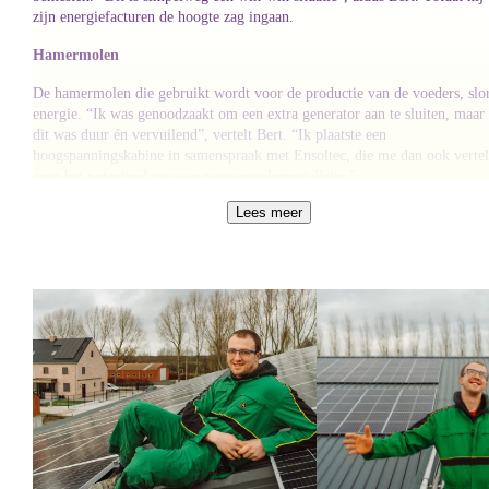
zijn energiefacturen de hoogte zag ingaan.
Hamermolen
De hamermolen die gebruikt wordt voor de productie van de voeders, slo
energie. “Ik was genoodzaakt om een extra generator aan te sluiten, maar
dit was duur én vervuilend”, vertelt Bert. “Ik plaatste een
hoogspanningskabine in samenspraak met Ensoltec, die me dan ook verte
over het potentieel van een zonnepaneleninstallatie.”
Lees meer
Keuzestress
“Ik heb ook mijn oor te luisteren gelegd bij bedrijven rond windenergie,
maar daar had ik de financiële reserve niet voor. Ook is dit qua
vergunningen best ingewikkeld”, zegt Bert. “Een biogasinstallatie is dan
weer meer voor rundveehouders.” Uiteindelijk kiest Bert voor zonnepane
en Bolt als energieplatform. “Ik ben heel tevreden met deze recente
ontwikkelingen. Nu is niet alleen mijn vlees lokaal, maar ook mijn
energie.”
Deze opwekker werd aangebracht door onze partner
Ensol-Tec.