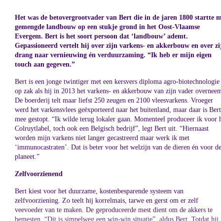
Het was de betovergrootvader van Bert die in de jaren 1800 startte 
gemengde landbouw op een stukje grond in het Oost-Vlaamse
Evergem. Bert is het soort persoon dat ‘landbouw’ ademt.
Gepassioneerd vertelt hij over zijn varkens- en akkerbouw en over zi
drang naar vernieuwing én verduurzaming. “Ik heb er mijn eigen
touch aan gegeven.”
Bert is een jonge twintiger met een kersvers diploma agro-biotechnologie
op zak als hij in 2013 het varkens- en akkerbouw van zijn vader overneem
De boerderij telt maar liefst 250 zeugen en 2100 vleesvarkens. Vroeger
werd het varkensvlees geëxporteerd naar het buitenland, maar daar is Ber
mee gestopt. “Ik wilde terug lokaler gaan. Momenteel produceer ik voor 
Colruytlabel, toch ook een Belgisch bedrijf”, legt Bert uit. “Hiernaast
worden mijn varkens niet langer gecastreerd maar werk ik met
‘immunocastraten’. Dat is beter voor het welzijn van de dieren én voor d
planeet.”
Zelfvoorzienend
Bert kiest voor het duurzame, kostenbesparende systeem van
zelfvoorziening. Zo teelt hij korrelmais, tarwe en gerst om er zelf
veevoeder van te maken. De geproduceerde mest dient om de akkers te
bemesten. “Dit is simpelweg een win-win situatie”, aldus Bert. Totdat hij