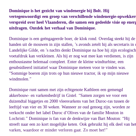
Dominique is het gezicht van windenergie bij Bolt. Hij
vertegenwoordigt een groep van verschillende windenergie-opwekker
verspreid over heel Vlaanderen, die samen een gedeelde visie op ener
uitdragen. Ontdek het verhaal van Dominique.
Dominique is een geëngageerde boer, de klok rond. Overdag steekt hij de
handen uit de mouwen in zijn stallen, ’s avonds zetelt hij als secretaris in 
Landelijke Gilde, en ’s nachts denkt Dominique na hoe hij zijn ecologisc
voetafdruk kan verkleinen. Als hij er nog wat mee kan verdienen, is zijn
enthousiasme helemaal compleet. Enter de kleine windturbine, een
gesubsidieerd initiatief waar Dominique meteen voor te vinden was.
“Sommige boeren zijn trots op hun nieuwe tractor, ik op mijn nieuwe
windmolen.”
Dominique runt samen met zijn echtgenote Kathleen een gemengd
akkerbouw- en varkensbedrijf in Gistel. “Samen zorgen we voor een
duizendtal biggetjes en 2000 vleesvarkens van het Duroc-ras tussen de
leeftijd van vier en 30 weken. Wanneer ze oud genoeg zijn, worden ze
verkocht onder het label Duroc d’Olives van de familie Mouton in
Lochristi.” Dominique is fan van de denkwijze van Bart Mouton: “Hij
streeft naar een zo kort mogelijke keten. Ook gebruikt hij elk deel van he
varken, waardoor er minder verloren gaat. Zo moet het!”