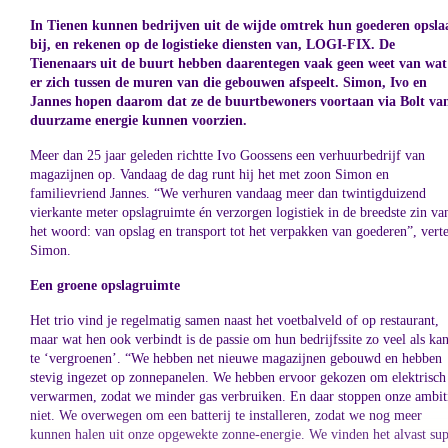
In Tienen kunnen bedrijven uit de wijde omtrek hun goederen opsla
bij, en rekenen op de logistieke diensten van, LOGI-FIX. De
Tienenaars uit de buurt hebben daarentegen vaak geen weet van wat
er zich tussen de muren van die gebouwen afspeelt. Simon, Ivo en
Jannes hopen daarom dat ze de buurtbewoners voortaan via Bolt va
duurzame energie kunnen voorzien.
Meer dan 25 jaar geleden richtte Ivo Goossens een verhuurbedrijf van
magazijnen op. Vandaag de dag runt hij het met zoon Simon en
familievriend Jannes. “We verhuren vandaag meer dan twintigduizend
vierkante meter opslagruimte én verzorgen logistiek in de breedste zin va
het woord: van opslag en transport tot het verpakken van goederen”, verte
Simon.
Een groene opslagruimte
Het trio vind je regelmatig samen naast het voetbalveld of op restaurant,
maar wat hen ook verbindt is de passie om hun bedrijfssite zo veel als ka
te ‘vergroenen’. “We hebben net nieuwe magazijnen gebouwd en hebben
stevig ingezet op zonnepanelen. We hebben ervoor gekozen om elektrisch
verwarmen, zodat we minder gas verbruiken. En daar stoppen onze ambit
niet. We overwegen om een batterij te installeren, zodat we nog meer
kunnen halen uit onze opgewekte zonne-energie. We vinden het alvast su