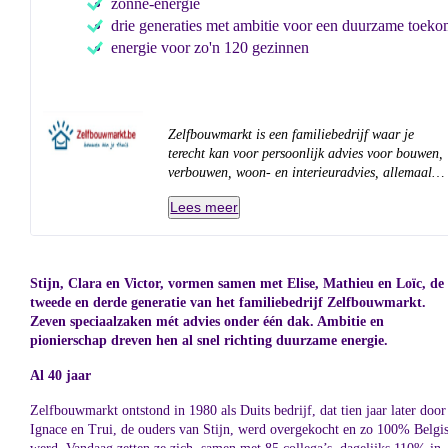
zonne-energie
drie generaties met ambitie voor een duurzame toeko
energie voor zo'n 120 gezinnen
Zelfbouwmarkt is een familiebedrijf waar je
terecht kan voor persoonlijk advies voor bouwen,
verbouwen, woon- en interieuradvies, allemaal
onder één dak. Van de keuken tot badkamer,
Lees meer
vloeren tot ramen, deuren en terras.
Stijn, Clara en Victor, vormen samen met Elise, Mathieu en Loïc, de
tweede en derde generatie van het familiebedrijf Zelfbouwmarkt.
Zeven speciaalzaken mét advies onder één dak. Ambitie en
pionierschap dreven hen al snel richting duurzame energie.
Al 40 jaar
Zelfbouwmarkt ontstond in 1980 als Duits bedrijf, dat tien jaar later door
Ignace en Trui, de ouders van Stijn, werd overgekocht en zo 100% Belgi