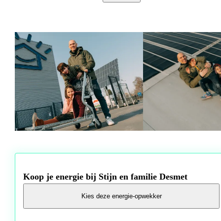
amuseert met vrienden.
Wat vind je zo leuk aan Bolt?
“We vinden het top dat Bolt energie weer tastbaarder maakt,” vertelt Stijn
“Als je passeert aan onze winkel in Ninove kan je onze zonnetrackers al v
ver zien staan en kan je trots zeggen: daar komt mijn energie nu van!”
Wil je meer weten over Zelfbouwmarkt? Surf naar de website
zelfbouwmarkt.be
Koop je energie bij Stijn en familie Desmet
Kies deze energie-opwekker