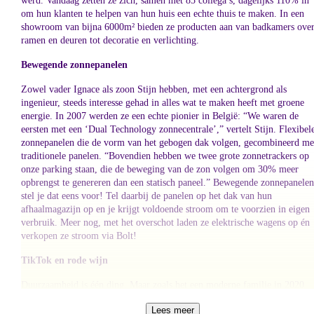
werd. Vandaag zetten ze zich, samen met 85 collega’s, dagelijks 110% in
om hun klanten te helpen van hun huis een echte thuis te maken. In een
showroom van bijna 6000m² bieden ze producten aan van badkamers ove
ramen en deuren tot decoratie en verlichting.
Bewegende zonnepanelen
Zowel vader Ignace als zoon Stijn hebben, met een achtergrond als
ingenieur, steeds interesse gehad in alles wat te maken heeft met groene
energie. In 2007 werden ze een echte pionier in België: “We waren de
eersten met een ‘Dual Technology zonnecentrale’,” vertelt Stijn. Flexibel
zonnepanelen die de vorm van het gebogen dak volgen, gecombineerd me
traditionele panelen. “Bovendien hebben we twee grote zonnetrackers op
onze parking staan, die de beweging van de zon volgen om 30% meer
opbrengst te genereren dan een statisch paneel.” Bewegende zonnepanelen
stel je dat eens voor! Tel daarbij de panelen op het dak van hun
afhaalmagazijn op en je krijgt voldoende stroom om te voorzien in eigen
verbruik. Meer nog, met het overschot laden ze elektrische wagens op én
verkopen ze stroom via Bolt!
TikTok en rode wijn
Duurzaamheid is één ding. Maar zoals het een moderne familie in 2020
betaamt, zijn Clara en Victor dol op TikTok en Youtube, terwijl papa Stij
Lees meer
zich graag laaft aan een glas Italiaanse rode wijn, squasht en zich graag