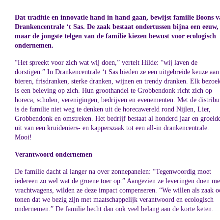
Dat traditie en innovatie hand in hand gaan, bewijst familie Boons 
Drankencentrale ‘t Sas. De zaak bestaat ondertussen bijna een eeuw,
maar de jongste telgen van de familie kiezen bewust voor ecologisch
ondernemen.
“Het spreekt voor zich wat wij doen,” vertelt Hilde: “wij laven de
dorstigen.” In Drankencentrale ‘t Sas bieden ze een uitgebreide keuze aan
bieren, frisdranken, sterke dranken, wijnen en trendy dranken. Elk bezoe
is een beleving op zich. Hun groothandel te Grobbendonk richt zich op
horeca, scholen, verenigingen, bedrijven en evenementen. Met de distribu
is de familie niet weg te denken uit de horecawereld rond Nijlen, Lier,
Grobbendonk en omstreken. Het bedrijf bestaat al honderd jaar en groeid
uit van een kruideniers- en kapperszaak tot een all-in drankencentrale.
Mooi!
Verantwoord ondernemen
De familie dacht al langer na over zonnepanelen: “Tegenwoordig moet
iedereen zo wel wat de groene toer op.” Aangezien ze leveringen doen me
vrachtwagens, wilden ze deze impact compenseren. “We willen als zaak 
tonen dat we bezig zijn met maatschappelijk verantwoord en ecologisch
ondernemen.” De familie hecht dan ook veel belang aan de korte keten.