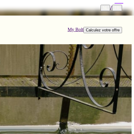
/
NL
FR
My Bolt
Calculez votre offre