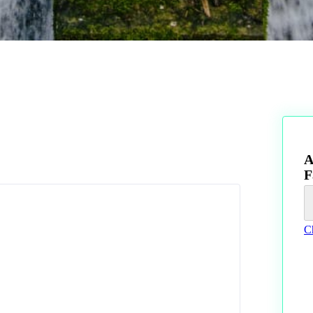
A
F
Ch