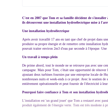
C'est en 2007 que Tom et sa famille décident de s'installer
ils découvrent une installation hydroélectrique mise à l'arr
Une installation hydroélectrique
Après avoir travaillé 17 ans en tant que chef de projet dans une 
produire sa propre énergie et de remettre cette installation hyd
pouvait traiter environ 2m3 d'eau par seconde à l'époque. Une i
Un travail à temps plein
De prime abord, tout le monde ne se retrouve pas avec une cen
campagne. Mais pour Tom, c'était une opportunité de rénover l'i
ajoutant deux turbines fournies par une entreprise locale de H
nombreuses nuits et week-ends à ce projet. Avec le soutien de sa
entièrement opérationnelle et peut fournir de l'électricité à leur
Pourquoi faire confiance à Tom et son installation hydroél
L'installation est 'un grand jouet' que Tom a restauré avec pass
produit également de l'énergie verte. Tom est très modeste à pr