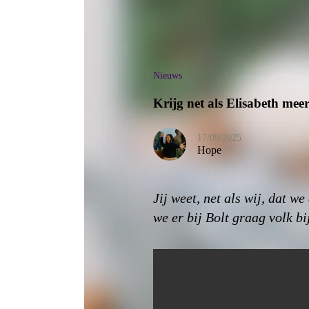
Nieuws
Krijg net als Elisabeth me
17/09/2025
Hope
Jij weet, net als wij, dat 
we er bij Bolt graag volk b