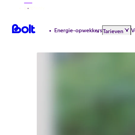
Bolt
Plenty
Energie-opwekkers
V
Tarieven