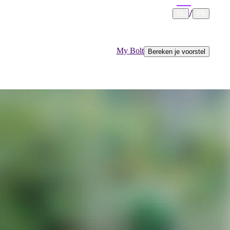
/
NL
FR
My Bolt
Bereken je voorstel