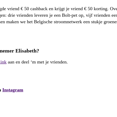
uigde vriend € 50 cashback en krijgt je vriend € 50 korting. O
gen: drie vrienden leveren je een Bolt-pet op, vijf vrienden ee
n maken we het Belgische stroomnetwerk een stukje groener…
afnemer Elisabeth?
link
aan en deel ‘m met je vrienden.
n
Instagram