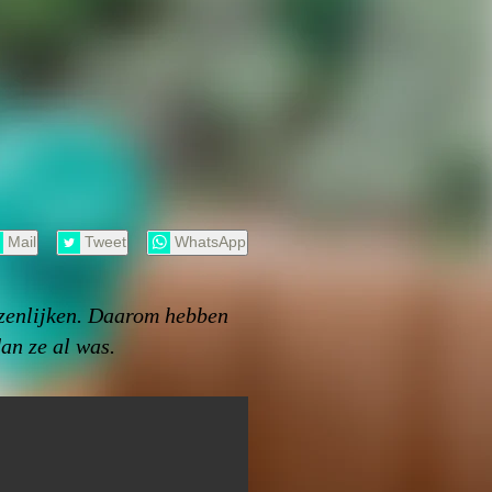
Mail
Tweet
WhatsApp
wezenlijken. Daarom hebben
an ze al was.