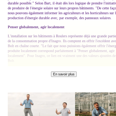
durable possible.” Selon Bart, il était dès lors logique de prendre l'initiati
de produire de l'énergie solaire sur leurs propres bâtiments. "De cette faç
nous pouvons également informer les agriculteurs et les horticulteurs sur 
production d'énergie durable avec, par exemple, des panneaux solaires.
Penser globalement, agir localement
L'installation sur les bâtiments à Roulers représente déjà une grande parti
de la consommation propre d'Inagro. Ils comptent en offrir l'excédent av
Bolt en chaîne courte. "Le fait que nous puissions également offrir l'éner
produite localement correspond parfaitement à "Penser globalement, agir
localement". Pour Inagro, ce lien est vraiment une des valeurs ajoutées de
Bolt.
Montrer l’exemple
En savoir plus
En tant qu'entreprise, Inagro s'efforce d'utiliser une énergie entièrement
renouvelable. "Un objectif de durabilité beau et noble, me semble-t-il", di
Bart, "Nous ne faisons pas qu’en parler, nous agissons également." Une
institution gouvernementale qui donne ainsi le bon exemple mérite d’être
soutenue, insiste-t-il.